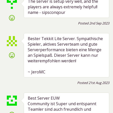
The server is setup very well, and the
players are always extremely helpful!
name - sipsconqour
sentiment_very_satisfied
Posted 2nd Sep 2023
Bester Tekkit Lite Server. Sympathische
Spieler, aktives Serverteam und gute
Serverperformance bieten eine Menge
sentiment_very_satisfied
an Spielspaß. Dieser Server kann nur
weiterempfohlen werden!
~ JeroMC
Posted 21st Aug 2023
Best Server EUW
Community ist Super und entspannt
Teamler sind auch freundlich und