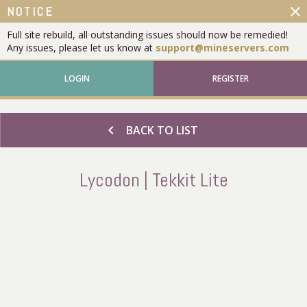
close
NOTICE
Full site rebuild, all outstanding issues should now be remedied!
Any issues, please let us know at
support@mineservers.com
LOGIN
REGISTER
chevron_left
BACK TO LIST
Lycodon | Tekkit Lite