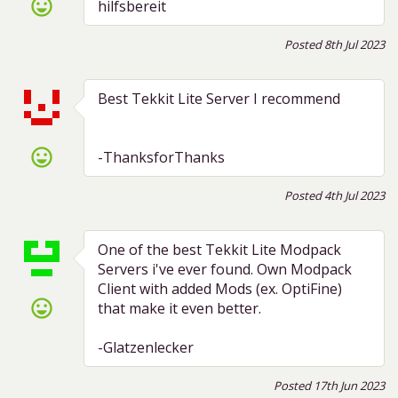
sentiment_very_satisfied
hilfsbereit
Posted 8th Jul 2023
Best Tekkit Lite Server I recommend
sentiment_very_satisfied
-ThanksforThanks
Posted 4th Jul 2023
One of the best Tekkit Lite Modpack
Servers i've ever found. Own Modpack
Client with added Mods (ex. OptiFine)
sentiment_very_satisfied
that make it even better.
-Glatzenlecker
Posted 17th Jun 2023