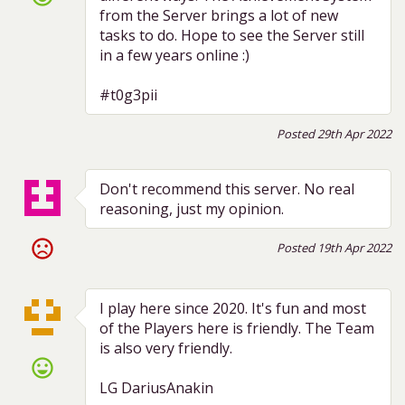
from the Server brings a lot of new
tasks to do. Hope to see the Server still
in a few years online :)
#t0g3pii
Posted 29th Apr 2022
Don't recommend this server. No real
reasoning, just my opinion.
sentiment_very_dissatisfied
Posted 19th Apr 2022
I play here since 2020. It's fun and most
of the Players here is friendly. The Team
is also very friendly.
sentiment_very_satisfied
LG DariusAnakin