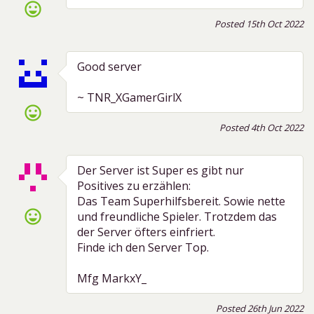
sentiment_very_satisfied
Posted 15th Oct 2022
Good server
~ TNR_XGamerGirlX
sentiment_very_satisfied
Posted 4th Oct 2022
Der Server ist Super es gibt nur
Positives zu erzählen:
Das Team Superhilfsbereit. Sowie nette
sentiment_very_satisfied
und freundliche Spieler. Trotzdem das
der Server öfters einfriert.
Finde ich den Server Top.
Mfg MarkxY_
Posted 26th Jun 2022