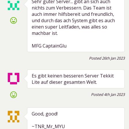
Sehr guter Server... gibt an sich auch
nichts zum Verbessern. Das Team ist
auch immer hilfsbereit und freundlich,
sentiment_very_satisfied
und durch das ach System gibt es auch
einen super Leitfaden, was alles so
machbar ist.
MFG CaptainGlu
Posted 26th Jan 2023
Es gibt keinen besseren Server Tekkit
Lite auf dieser gesamten Welt.
sentiment_very_satisfied
Posted 4th Jan 2023
Good, good!
~TNR_Mr_MYU