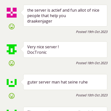
the server is actief and fun allot of nice
people that help you
draakenjager
sentiment_very_satisfied
Posted 19th Oct 2023
Very nice server !
DocTronic
sentiment_very_satisfied
Posted 18th Oct 2023
guter server man hat seine ruhe
sentiment_very_satisfied
Posted 10th Oct 2023