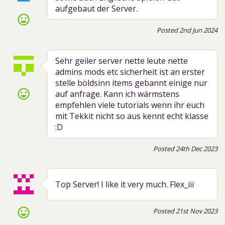
aufgebaut der Server.
sentiment_very_satisfied
Posted 2nd Jun 2024
Sehr geiler server nette leute nette
admins mods etc sicherheit ist an erster
stelle böldsinn items gebannt einige nur
sentiment_very_satisfied
auf anfrage. Kann ich wärmstens
empfehlen viele tutorials wenn ihr euch
mit Tekkit nicht so aus kennt echt klasse
:D
Posted 24th Dec 2023
Top Server! I like it very much. Flex_iii
sentiment_very_satisfied
Posted 21st Nov 2023