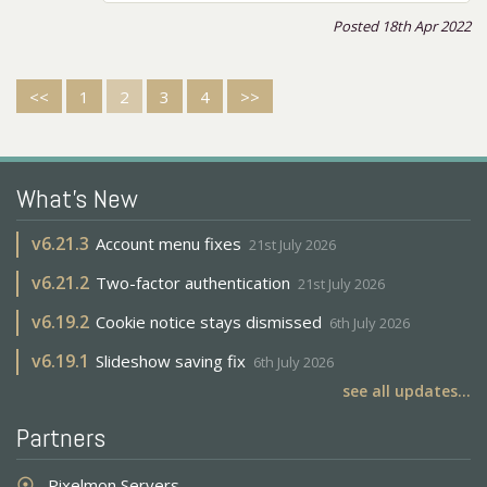
Posted 18th Apr 2022
<<
1
2
3
4
>>
What's New
v
6.21.3
Account menu fixes
21st July 2026
v
6.21.2
Two-factor authentication
21st July 2026
v
6.19.2
Cookie notice stays dismissed
6th July 2026
v
6.19.1
Slideshow saving fix
6th July 2026
see all updates...
Partners
Pixelmon Servers
adjust